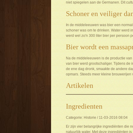
niet spiegelen aan de Germanen. Dit cult
Schoner en veiliger da
In de middeleeuwen was bier een normale 
schoner was om te drinken. Water werd in d
werd wel zo'n 300 liter bier per persoon p
Bier wordt een massap
Na de middeleeuwen is de productie van 
van bier werd grootschaliger. Tijdens de i
de ene dag dronk, smaakte de andere dag
opmars. Steeds meer kleine brouwerijen v
Artikelen
Ingredienten
Categorie: Historie / 11-03-2016 08:04
Er zijn vier belangrijke ingrediënten die 
natuurlijk water. Met deze ingrediënten is 