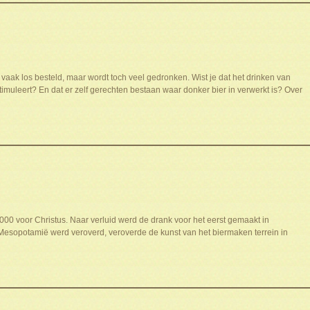
vaak los besteld, maar wordt toch veel gedronken. Wist je dat het drinken van
timuleert? En dat er zelf gerechten bestaan waar donker bier in verwerkt is? Over
6000 voor Christus. Naar verluid werd de drank voor het eerst gemaakt in
esopotamië werd veroverd, veroverde de kunst van het biermaken terrein in