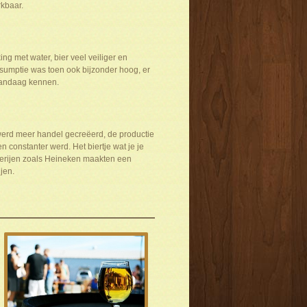
rkbaar.
g met water, bier veel veiliger en
onsumptie was toen ook bijzonder hoog, er
j vandaag kennen.
werd meer handel gecreëerd, de productie
n constanter werd. Het biertje wat je je
werijen zoals Heineken maakten een
jen.