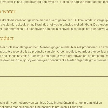
uurverschil is nog lang bewaard gebleven en is tot op de dag van vandaag nog me
n water
drank die veel door gewone mensen werd gedronken. Dit komt omdat in vergelijkin
ie tijd niet gekookt en gefilterd, dus het was in principe niet drinkbaar. De bierc
er jaar gedronken. Dit bier bevatte dan ook niet zoveel alcohol als het bier dat wi
roduct
bier professioneler geworden. Mensen gingen minder bier zelf produceren, en er 
ndustriële revolutie is de productie van bier vereenvoudigd, waardoor bier veiliger e
 nog steeds hetzelfde. Bier werd een product van bierbrouwerijen, de grote brou
erdwenen in die tijd. Zij konden geen concurrentie bieden tegen de grote brouweri
nodig zijn voor het brouwen van bier. Deze ingrediënten zijn: hop, graan, gist en
het prima mogelijk om een fijne pot bier te brouwen. Er zijn zelf...