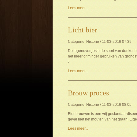
Lees meer...
Licht bier
Categorie: Historie / 11-03-2016 07:39
De tegenovergestelde soort van donker bie
het meer of minder gebruiken van grondst
z...
Lees meer...
Brouw proces
Categorie: Historie / 11-03-2016 08:05
Bier brouwen is een vrij gestandaardiseerd
geval met het mouten van het graan. Eigenl
Lees meer...