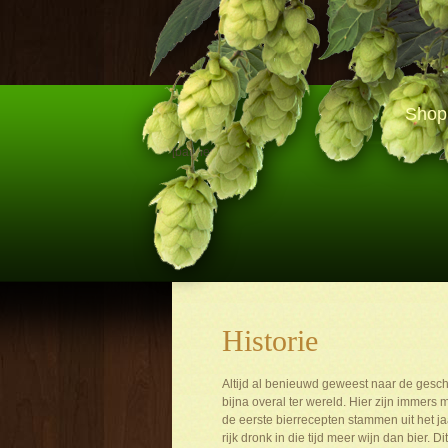
Shop
[banner]
Historie
Altijd al benieuwd geweest naar de ges
bijna overal ter wereld. Hier zijn immer
de eerste bierrecepten stammen uit het j
rijk dronk in die tijd meer wijn dan bier