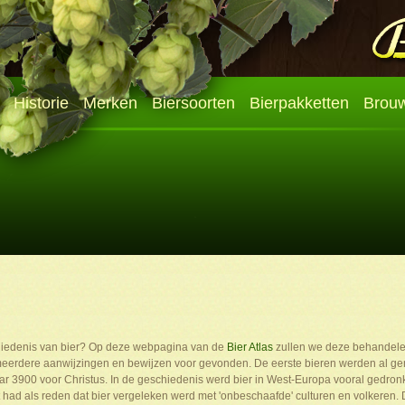
Historie
Merken
Biersoorten
Bierpakketten
Brouw
chiedenis van bier? Op deze webpagina van de
Bier Atlas
zullen we deze behandele
s meerdere aanwijzingen en bewijzen voor gevonden. De eerste bieren werden al gem
aar 3900 voor Christus. In de geschiedenis werd bier in West-Europa vooral gedro
. Dit had als reden dat bier vergeleken werd met 'onbeschaafde' culturen en volkere