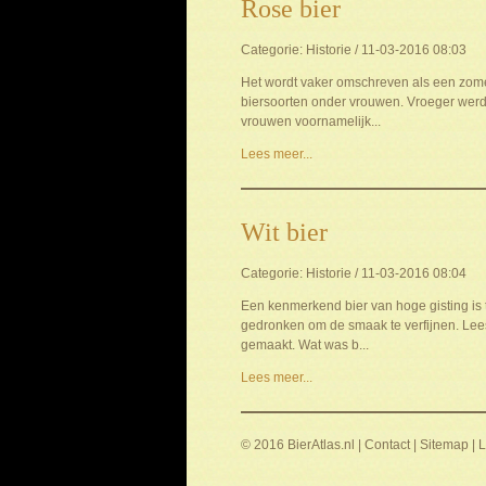
Rose bier
Categorie: Historie / 11-03-2016 08:03
Het wordt vaker omschreven als een zomers
biersoorten onder vrouwen. Vroeger werd 
vrouwen voornamelijk...
Lees meer...
Wit bier
Categorie: Historie / 11-03-2016 08:04
Een kenmerkend bier van hoge gisting is t
gedronken om de smaak te verfijnen. Lees
gemaakt. Wat was b...
Lees meer...
© 2016 BierAtlas.nl |
Contact
|
Sitemap
|
L