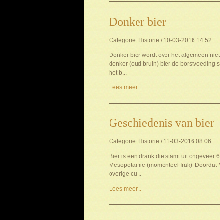
Donker bier
Categorie: Historie / 10-03-2016 14:52
Donker bier wordt over het algemeen niet 
donker (oud bruin) bier de borstvoeding s
het b...
Lees meer...
Geschiedenis van bier
Categorie: Historie / 11-03-2016 08:06
Bier is een drank die stamt uit ongeveer 
Mesopotamië (momenteel Irak). Doordat M
overige cu...
Lees meer...