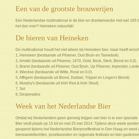
Een van de grootste brouwerijen
Een Nederlandse multinational in de bier en drankensector met wel 165 b
het dan over? Heineken natuurlijk!
De bieren van Heineken
De multinational houdt het niet alleen bij Heineken bier, maar heeft vers
1, Heineken (bestaande uit Pilsener, Oud Bruin en Tarwebok).
2, Amstel (bestaande uit Pilsener, 1870, Gold, Bock, Sterk, Blond en 0,0).
3, Brand (bestaande uit Pilsener, Oud Bruin, Up Pilsener, Imperator, Len
4, Wieckse (bestaande uit Witte, Rosé en 0,0).
5, Affligem (bestaande uit Blond, Dubbel, Trippel en Lingen's Blond).
6, Murphy's (bestaande uit Irish Red & Irish Stout).
7, Sol
8, Desperados
Week van het Nederlandse Bier
Omdat wij Nederlanders geen genoeg krijgen van bier is er een special
Bier vindt plaats op 15 tot en met 25 mei 2014. Tijdens deze week worden
geopend tijdens het Nederlandse Bierproeffestival in Den Haag en werd
bierwandeltochten, proefavonden en regionale festivals en bier-gastrono