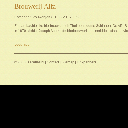
Brouwerij Alfa
Categorie: Brouwerijen / 11-03-2016 09:30
Een ambachtelijke bierbrouwerij uit Thull, gemeente Schinnen. De Alfa Bro
In 1870 stichtte Joseph Meens de bierbrouwerij op. Inmiddels staat de vie
...
Lees meer...
© 2016 BierAtlas.nl |
Contact
|
Sitemap
|
Linkpartners